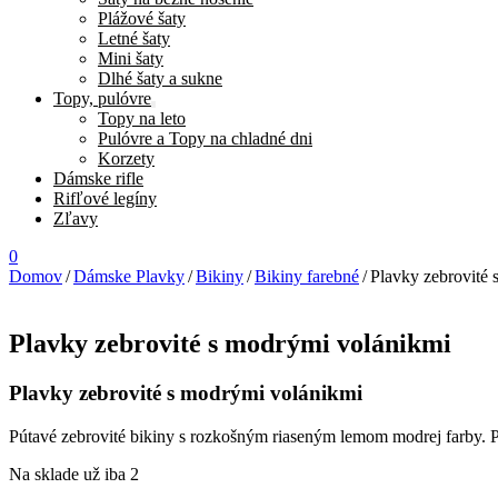
Plážové šaty
Letné šaty
Mini šaty
Dlhé šaty a sukne
Topy, pulóvre
Topy na leto
Pulóvre a Topy na chladné dni
Korzety
Dámske rifle
Rifľové legíny
Zľavy
0
Domov
/
Dámske Plavky
/
Bikiny
/
Bikiny farebné
/
Plavky zebrovité
Plavky zebrovité s modrými volánikmi
Plavky zebrovité s modrými volánikmi
Pútavé zebrovité bikiny s rozkošným riaseným lemom modrej farby. Po
Na sklade už iba 2