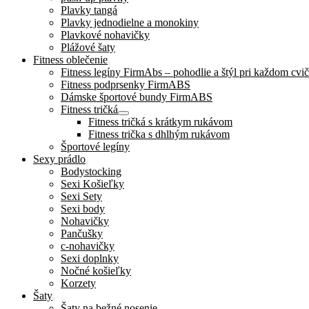
Plavky tangá
Plavky jednodielne a monokiny
Plavkové nohavičky
Plážové šaty
Fitness oblečenie
Fitness legíny FirmAbs – pohodlie a štýl pri každom cvič
Fitness podprsenky FirmABS
Dámske športové bundy FirmABS
Fitness tričká
Fitness tričká s krátkym rukávom
Fitness trička s dhlhým rukávom
Športové legíny
Sexy prádlo
Bodystocking
Sexi Košieľky
Sexi Sety
Sexi body
Nohavičky
Pančušky
c-nohavičky
Sexi doplnky
Nočné košieľky
Korzety
Šaty
Šaty na bežné nosenie