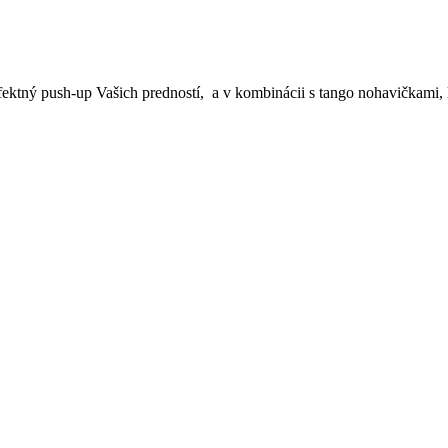
.00€.
.00€.
.00€.
.00€.