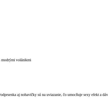
 s modrými volánikmi
dprsenka aj nohavičky sú na uviazanie, čo umocňuje sexy efekt a dáva