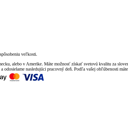
spôsobeniu veľkosti.
mecku, alebo v Amerike. Máte možnosť získať svetovú kvalitu za slove
e a odosielame nasledujúci pracovný deň. Podľa vašej obľúbenosti mát