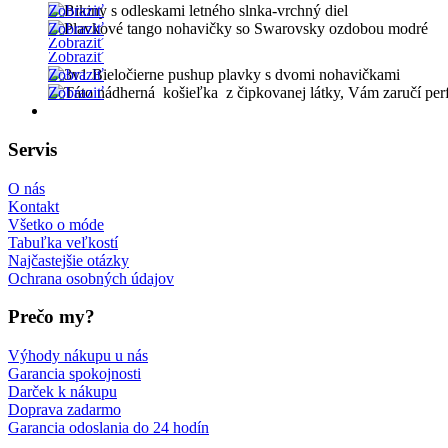
Sexi košieľka čipkovaná s košíčkami
24.99
€
Pôvodná cena bola: 24.99€.
12.00
€
Aktuálna cena je: 12
Zobraziť
24.99
€
Pôvodná cena bola: 24.99€.
14.00
€
Aktuálna cena je: 14
Zobraziť
27.90
€
Pôvodná cena bola: 27.90€.
14.00
€
Aktuálna cena je: 14
Zobraziť
Zobraziť
17.00
€
Pôvodná cena bola: 17.00€.
12.00
€
Aktuálna cena je: 12
Zobraziť
Zobraziť
Servis
O nás
Kontakt
Všetko o móde
Tabuľka veľkostí
Najčastejšie otázky
Ochrana osobných údajov
Prečo my?
Výhody nákupu u nás
Garancia spokojnosti
Darček k nákupu
Doprava zadarmo
Garancia odoslania do 24 hodín