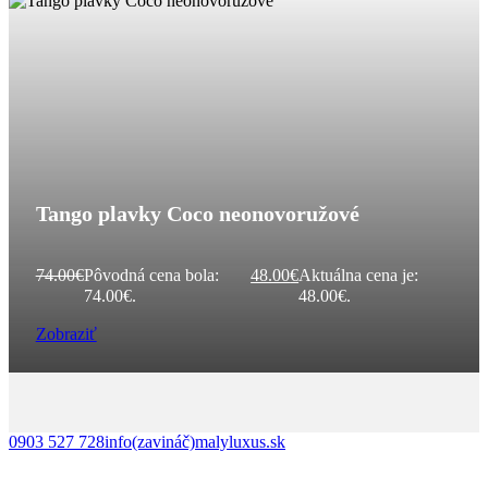
Tango plavky Coco neonovoružové
74.00
€
Pôvodná cena bola:
48.00
€
Aktuálna cena je:
74.00€.
48.00€.
Zobraziť
0903 527 728
info(zavináč)malyluxus.sk
Follow us on Facebook
Follow us on Instagram
Follow us on TikTok
Follow us on YouTube