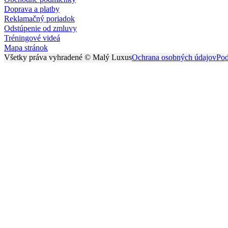
Doprava a platby
Reklamačný poriadok
Odstúpenie od zmluvy
Tréningové videá
Mapa stránok
Všetky práva vyhradené © Malý Luxus
Ochrana osobných údajov
Pod