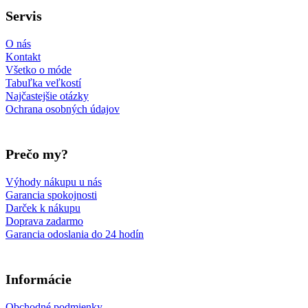
Servis
O nás
Kontakt
Všetko o móde
Tabuľka veľkostí
Najčastejšie otázky
Ochrana osobných údajov
Prečo my?
Výhody nákupu u nás
Garancia spokojnosti
Darček k nákupu
Doprava zadarmo
Garancia odoslania do 24 hodín
Informácie
Obchodné podmienky