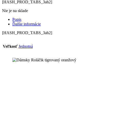
[HASH_PROD_TABS_3ah2]
Nie je na sklade
Popis
Ďalšie informácie
[HASH_PROD_TABS_3ah2]
Veľkosť
Jednotná