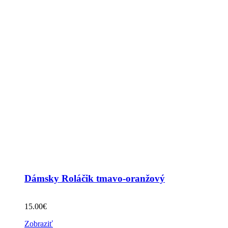
Dámsky Roláčik tmavo-oranžový
15.00
€
Zobraziť