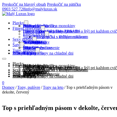
Preskočiť na hlavný obsah
Preskočiť na pätičku
0903 527 728
info@malyluxus.sk
Plavky
Bikiny
push-up plavky
Plavky tangá
Plavky jednodielne a monokiny
Plavkové nohavičky
Plážové šaty
Fitness oblečenie
Fitness legíny FirmAbs – pohodlie a štýl pri každom cvič
Fitness podprsenky FirmABS
Dámske športové bundy FirmABS
Fitness tričká
Športové legíny
Fitness tričká s krátkym rukávom
Fitness trička s dhlhým rukávom
Sexy prádlo
Bodystocking
Sexi Košieľky
Sexi Sety
Sexi body
Nohavičky
Pančušky
c-nohavičky
Sexi doplnky
Nočné košieľky
Korzety
Šaty
Šaty na bežné nosenie
Plážové šaty
Letné šaty
Mini šaty
Dlhé šaty a sukne
Topy, pulóvre
Dámske rifle
Rifľové legíny
Zľavy
Topy na leto
Pulóvre a Topy na chladné dni
Korzety
Plavky
Fitness oblečenie
Bikiny
push-up plavky
Plavky tangá
Plavky jednodielne a monokiny
Plavkové nohavičky
Plážové šaty
Fitness legíny FirmAbs – pohodlie a štýl pri každom cvič
Fitness podprsenky FirmABS
Dámske športové bundy FirmABS
Fitness tričká
Sexy prádlo
Športové legíny
Fitness tričká s krátkym rukávom
Fitness trička s dhlhým rukávom
Šaty
Bodystocking
Sexi Košieľky
Sexi Sety
Sexi body
Nohavičky
Pančušky
c-nohavičky
Sexi doplnky
Nočné košieľky
Korzety
Topy, pulóvre
Šaty na bežné nosenie
Plážové šaty
Letné šaty
Mini šaty
Dlhé šaty a sukne
Dámske rifle
Rifľové legíny
Zľavy
Topy na leto
Pulóvre a Topy na chladné dni
Korzety
0
Domov
/
Topy, pulóvre
/
Topy na leto
/
Top s priehľadným pásom v
dekolte, červený
Top s priehľadným pásom v dekolte, červe