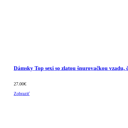
Dámsky Top sexi so zlatou šnurovačkou vzadu, 
27.00
€
Zobraziť