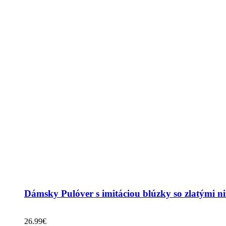
Dámsky Pulóver s imitáciou blúzky so zlatými ni
26.99
€