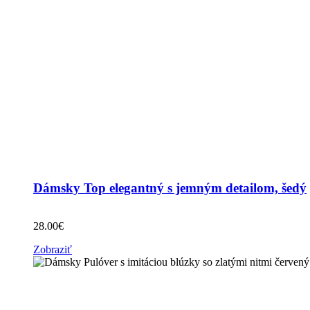
Dámsky Top elegantný s jemným detailom, šedý
28.00
€
Zobraziť