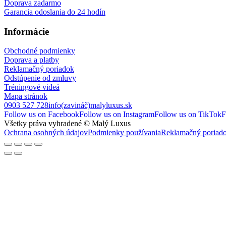
Doprava zadarmo
Garancia odoslania do 24 hodín
Informácie
Obchodné podmienky
Doprava a platby
Reklamačný poriadok
Odstúpenie od zmluvy
Tréningové videá
Mapa stránok
0903 527 728
info(zavináč)malyluxus.sk
Follow us on Facebook
Follow us on Instagram
Follow us on TikTok
F
Všetky práva vyhradené © Malý Luxus
Ochrana osobných údajov
Podmienky používania
Reklamačný poriad