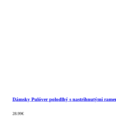
Dámsky Pulóver polodlhý s nastrihnutými ram
28.99
€