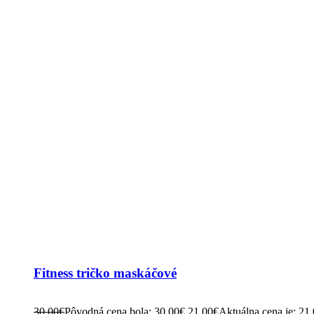
Fitness tričko maskáčové
30.00
€
Pôvodná cena bola: 30.00€.
21.00
€
Aktuálna cena je: 21