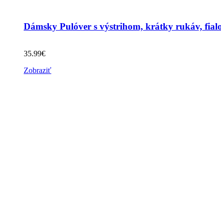
Dámsky Pulóver s výstrihom, krátky rukáv, fial
35.99
€
Zobraziť