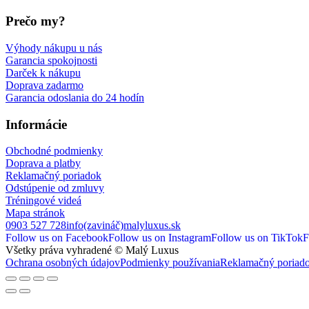
Prečo my?
Výhody nákupu u nás
Garancia spokojnosti
Darček k nákupu
Doprava zadarmo
Garancia odoslania do 24 hodín
Informácie
Obchodné podmienky
Doprava a platby
Reklamačný poriadok
Odstúpenie od zmluvy
Tréningové videá
Mapa stránok
0903 527 728
info(zavináč)malyluxus.sk
Follow us on Facebook
Follow us on Instagram
Follow us on TikTok
F
Všetky práva vyhradené © Malý Luxus
Ochrana osobných údajov
Podmienky používania
Reklamačný poriad