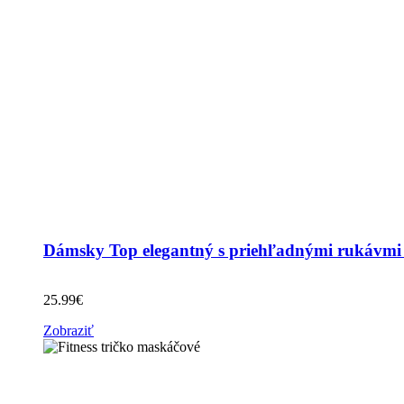
Dámsky Top elegantný s priehľadnými rukávmi
25.99
€
Zobraziť