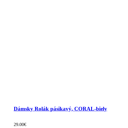
Dámsky Rolák pásikavý, CORAL-biely
29.00
€