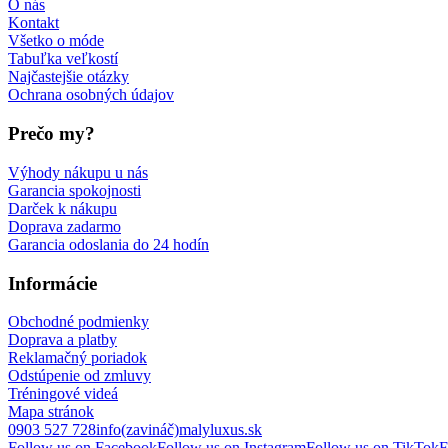
O nás
Kontakt
Všetko o móde
Tabuľka veľkostí
Najčastejšie otázky
Ochrana osobných údajov
Prečo my?
Výhody nákupu u nás
Garancia spokojnosti
Darček k nákupu
Doprava zadarmo
Garancia odoslania do 24 hodín
Informácie
Obchodné podmienky
Doprava a platby
Reklamačný poriadok
Odstúpenie od zmluvy
Tréningové videá
Mapa stránok
0903 527 728
info(zavináč)malyluxus.sk
Follow us on Facebook
Follow us on Instagram
Follow us on TikTok
F