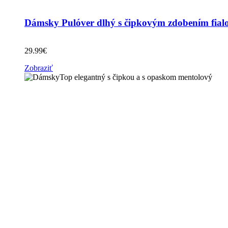
Dámsky Pulóver dlhý s čipkovým zdobením fial
29.99
€
Zobraziť