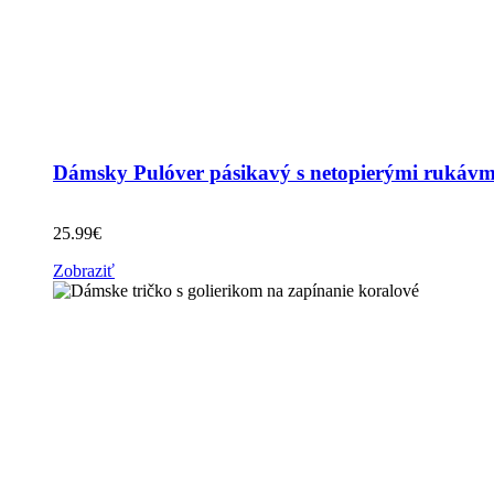
Dámsky Pulóver pásikavý s netopierými rukávmi
25.99
€
Zobraziť