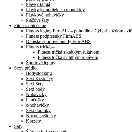
Plavky tangá
Plavky jednodielne a monokiny
Plavkové nohavičky
Plážové šaty
Fitness oblečenie
Fitness legíny FirmAbs – pohodlie a štýl pri každom cvič
Fitness podprsenky FirmABS
Dámske športové bundy FirmABS
Fitness tričká
Fitness tričká s krátkym rukávom
Fitness trička s dhlhým rukávom
Športové legíny
Sexy prádlo
Bodystocking
Sexi Košieľky
Sexi Sety
Sexi body
Nohavičky
Pančušky
c-nohavičky
Sexi doplnky
Nočné košieľky
Korzety
Šaty
Šaty na bežné nosenie