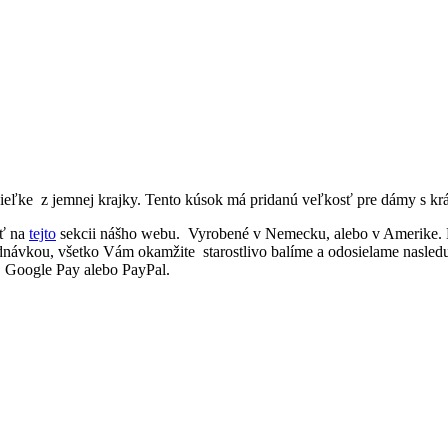
ošieľke z jemnej krajky. Tento kúsok má pridanú veľkosť pre dámy s kr
eť na
tejto
sekcii nášho webu. Vyrobené v Nemecku, alebo v Amerike. M
jednávkou, všetko Vám okamžite starostlivo balíme a odosielame nasle
, Google Pay alebo PayPal.