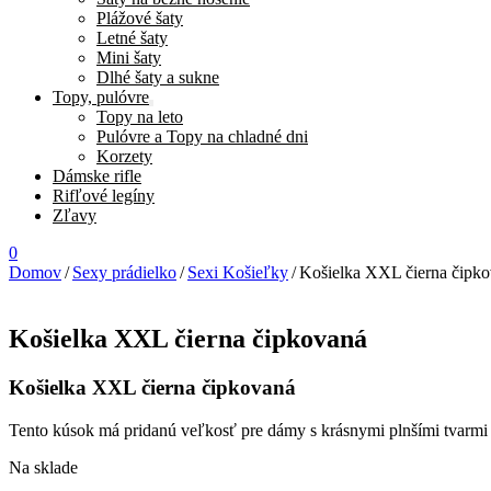
Plážové šaty
Letné šaty
Mini šaty
Dlhé šaty a sukne
Topy, pulóvre
Topy na leto
Pulóvre a Topy na chladné dni
Korzety
Dámske rifle
Rifľové legíny
Zľavy
0
Domov
/
Sexy prádielko
/
Sexi Košieľky
/
Košielka XXL čierna čipk
Košielka XXL čierna čipkovaná
Košielka XXL čierna čipkovaná
Tento kúsok má pridanú veľkosť pre dámy s krásnymi plnšími tvarmi
Na sklade