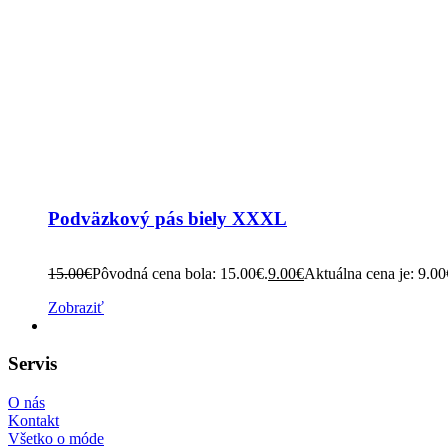
Podväzkový pás biely XXXL
15.00
€
Pôvodná cena bola: 15.00€.
9.00
€
Aktuálna cena je: 9.00
Zobraziť
Servis
O nás
Kontakt
Všetko o móde