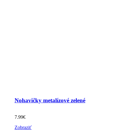
Nohavičky metalízové zelené
7.99
€
Zobraziť