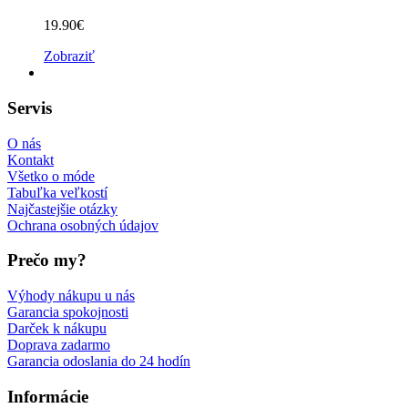
19.90
€
Zobraziť
Servis
O nás
Kontakt
Všetko o móde
Tabuľka veľkostí
Najčastejšie otázky
Ochrana osobných údajov
Prečo my?
Výhody nákupu u nás
Garancia spokojnosti
Darček k nákupu
Doprava zadarmo
Garancia odoslania do 24 hodín
Informácie