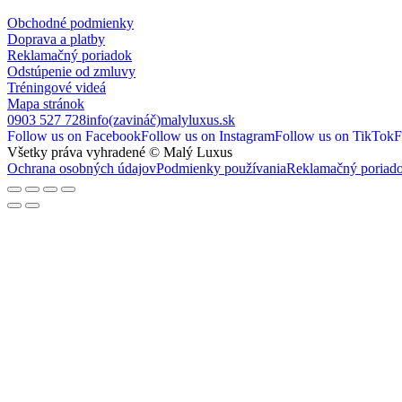
Obchodné podmienky
Doprava a platby
Reklamačný poriadok
Odstúpenie od zmluvy
Tréningové videá
Mapa stránok
0903 527 728
info(zavináč)malyluxus.sk
Follow us on Facebook
Follow us on Instagram
Follow us on TikTok
F
Všetky práva vyhradené © Malý Luxus
Ochrana osobných údajov
Podmienky používania
Reklamačný poriad