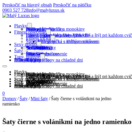
Preskočiť na hlavný obsah
Preskočiť na pätičku
0903 527 728
info@malyluxus.sk
Plavky
Bikiny
push-up plavky
Plavky tangá
Plavky jednodielne a monokiny
Plavkové nohavičky
Plážové šaty
Fitness oblečenie
Fitness legíny FirmAbs – pohodlie a štýl pri každom cvič
Fitness podprsenky FirmABS
Dámske športové bundy FirmABS
Fitness tričká
Športové legíny
Fitness tričká s krátkym rukávom
Fitness trička s dhlhým rukávom
Sexy prádlo
Bodystocking
Sexi Košieľky
Sexi Sety
Sexi body
Nohavičky
Pančušky
c-nohavičky
Sexi doplnky
Nočné košieľky
Korzety
Šaty
Šaty na bežné nosenie
Plážové šaty
Letné šaty
Mini šaty
Dlhé šaty a sukne
Topy, pulóvre
Dámske rifle
Rifľové legíny
Zľavy
Topy na leto
Pulóvre a Topy na chladné dni
Korzety
Plavky
Fitness oblečenie
Bikiny
push-up plavky
Plavky tangá
Plavky jednodielne a monokiny
Plavkové nohavičky
Plážové šaty
Fitness legíny FirmAbs – pohodlie a štýl pri každom cvič
Fitness podprsenky FirmABS
Dámske športové bundy FirmABS
Fitness tričká
Sexy prádlo
Športové legíny
Fitness tričká s krátkym rukávom
Fitness trička s dhlhým rukávom
Šaty
Bodystocking
Sexi Košieľky
Sexi Sety
Sexi body
Nohavičky
Pančušky
c-nohavičky
Sexi doplnky
Nočné košieľky
Korzety
Topy, pulóvre
Šaty na bežné nosenie
Plážové šaty
Letné šaty
Mini šaty
Dlhé šaty a sukne
Dámske rifle
Rifľové legíny
Zľavy
Topy na leto
Pulóvre a Topy na chladné dni
Korzety
0
Domov
/
Šaty
/
Mini šaty
/
Šaty čierne s volánikmi na jedno
ramienko
Šaty čierne s volánikmi na jedno ramienko