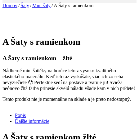
Domov
/
Šaty
/
Mini šaty
/
A Šaty s ramienkom
A Šaty s ramienkom
A Šaty s ramienkom žlté
Nádherné mini šatičky na horúce leto z vysoko kvalitného
elastického materiálu. Keď ich raz vyskúšate, viac ich zo seba
nevyzlečiete 🙂 Perfektne sedí na postave a tvaruje ju! Svieža
neónovo žltá farba prinesie skvelú náladu všade kam v nich prídete!
Tento produkt nie je momentálne na sklade a je preto nedostupný.
Popis
Ďalšie informácie
A Šaty s ramienkom žlté