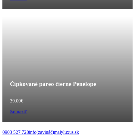
Čipkované pareo čierne Penelope
39.00
€
Zobraziť
0903 527 728
info(zavináč)malyluxus.sk