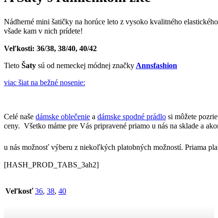
Nádherné mini šatičky na horúce leto z vysoko kvalitného elastického 
všade kam v nich prídete!
Veľkosti: 36/38, 38/40, 40/42
Tieto
Šaty
sú od nemeckej módnej značky
Annsfashion
viac šiat na bežné nosenie:
Celé naše
dámske oblečenie
a
dámske spodné prádlo
si môžete pozri
ceny. Všetko máme pre Vás pripravené priamo u nás na sklade a ako
u nás možnosť výberu z niekoľkých platobných možností. Priama platb
[HASH_PROD_TABS_3ah2]
Veľkosť
36
,
38
,
40