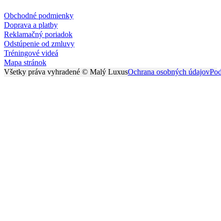
Obchodné podmienky
Doprava a platby
Reklamačný poriadok
Odstúpenie od zmluvy
Tréningové videá
Mapa stránok
Všetky práva vyhradené © Malý Luxus
Ochrana osobných údajov
Pod