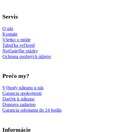
Follow us on Facebook
Follow us on Instagram
Follow us on TikTok
Follow us on YouTube
Servis
O nás
Kontakt
Všetko o móde
Tabuľka veľkostí
Najčastejšie otázky
Ochrana osobných údajov
Prečo my?
Výhody nákupu u nás
Garancia spokojnosti
Darček k nákupu
Doprava zadarmo
Garancia odoslania do 24 hodín
Informácie