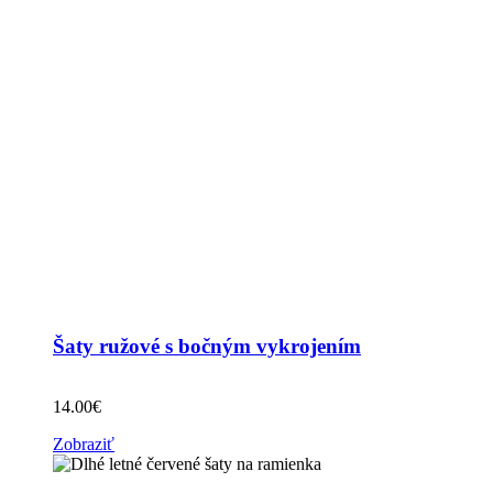
Šaty ružové s bočným vykrojením
14.00
€
Zobraziť