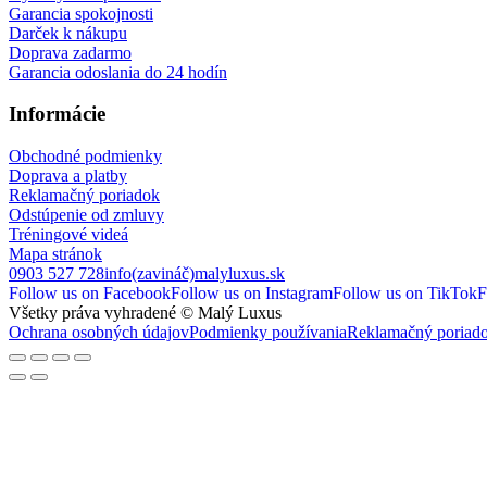
Garancia spokojnosti
Darček k nákupu
Doprava zadarmo
Garancia odoslania do 24 hodín
Informácie
Obchodné podmienky
Doprava a platby
Reklamačný poriadok
Odstúpenie od zmluvy
Tréningové videá
Mapa stránok
0903 527 728
info(zavináč)malyluxus.sk
Follow us on Facebook
Follow us on Instagram
Follow us on TikTok
F
Všetky práva vyhradené © Malý Luxus
Ochrana osobných údajov
Podmienky používania
Reklamačný poriad