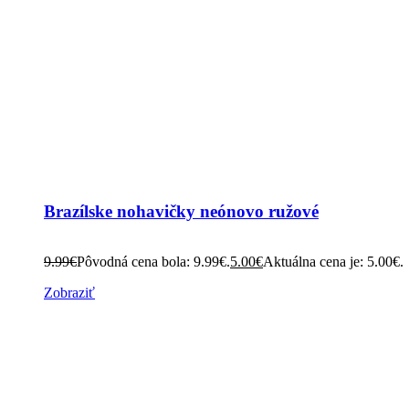
Brazílske nohavičky neónovo ružové
9.99
€
Pôvodná cena bola: 9.99€.
5.00
€
Aktuálna cena je: 5.00€.
Zobraziť