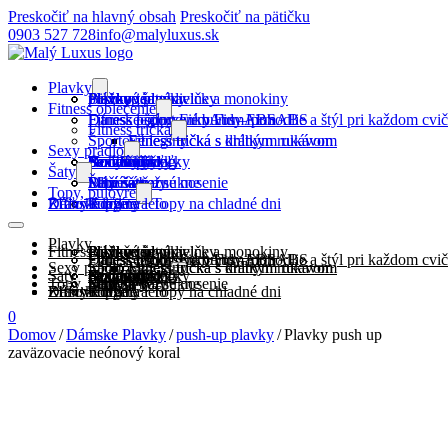
Preskočiť na hlavný obsah
Preskočiť na pätičku
0903 527 728
info@malyluxus.sk
Plavky
Bikiny
push-up plavky
Plavky tangá
Plavky jednodielne a monokiny
Plavkové nohavičky
Plážové šaty
Fitness oblečenie
Fitness legíny FirmAbs – pohodlie a štýl pri každom cvič
Fitness podprsenky FirmABS
Dámske športové bundy FirmABS
Fitness tričká
Športové legíny
Fitness tričká s krátkym rukávom
Fitness trička s dhlhým rukávom
Sexy prádlo
Bodystocking
Sexi Košieľky
Sexi Sety
Sexi body
Nohavičky
Pančušky
c-nohavičky
Sexi doplnky
Nočné košieľky
Korzety
Šaty
Šaty na bežné nosenie
Plážové šaty
Letné šaty
Mini šaty
Dlhé šaty a sukne
Topy, pulóvre
Dámske rifle
Rifľové legíny
Zľavy
Topy na leto
Pulóvre a Topy na chladné dni
Korzety
Plavky
Fitness oblečenie
Bikiny
push-up plavky
Plavky tangá
Plavky jednodielne a monokiny
Plavkové nohavičky
Plážové šaty
Fitness legíny FirmAbs – pohodlie a štýl pri každom cvič
Fitness podprsenky FirmABS
Dámske športové bundy FirmABS
Fitness tričká
Sexy prádlo
Športové legíny
Fitness tričká s krátkym rukávom
Fitness trička s dhlhým rukávom
Šaty
Bodystocking
Sexi Košieľky
Sexi Sety
Sexi body
Nohavičky
Pančušky
c-nohavičky
Sexi doplnky
Nočné košieľky
Korzety
Topy, pulóvre
Šaty na bežné nosenie
Plážové šaty
Letné šaty
Mini šaty
Dlhé šaty a sukne
Dámske rifle
Rifľové legíny
Zľavy
Topy na leto
Pulóvre a Topy na chladné dni
Korzety
0
Domov
/
Dámske Plavky
/
push-up plavky
/
Plavky push up
zaväzovacie neónový koral