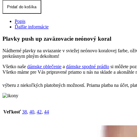
Pridať do košíka
Popis
Ďalšie informácie
Plavky push up zaväzovacie neónový koral
Nádherné plavky na uviazanie v sviežej neónovo koralovej farbe, oži
prekrásnym plným dekoltom!
Všetko naše
dámske oblečenie
a
dámske spodné prádlo
si môžete poz
Všetko máme pre Vás pripravené priamo u nás na sklade a akonáhle n
výberu z niekoľkých platobných možností. Priama platba na účet, pla
Veľkosť
38
,
40
,
42
,
44