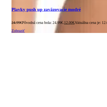
Plavky push up zaväzovacie modré
24.99
€
Pôvodná cena bola: 24.99€.
12.00
€
Aktuálna cena je: 12
Zobraziť