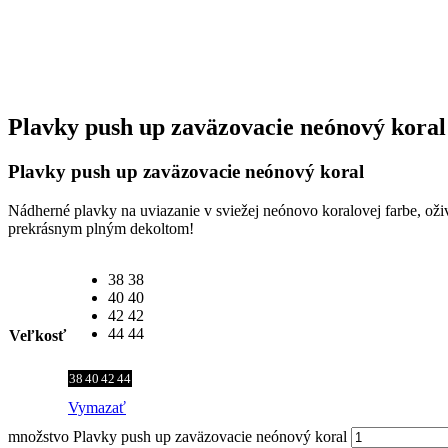
Plavky push up zaväzovacie neónový koral
Plavky push up zaväzovacie neónový koral
Nádherné plavky na uviazanie v sviežej neónovo koralovej farbe, oži
prekrásnym plným dekoltom!
38
38
40
40
42
42
44
44
Veľkosť
38
40
42
44
Vymazať
množstvo Plavky push up zaväzovacie neónový koral