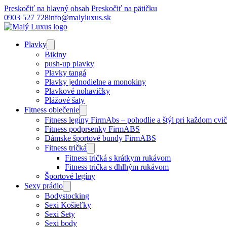
Preskočiť na hlavný obsah
Preskočiť na pätičku
0903 527 728
info@malyluxus.sk
Plavky
Bikiny
push-up plavky
Plavky tangá
Plavky jednodielne a monokiny
Plavkové nohavičky
Plážové šaty
Fitness oblečenie
Fitness legíny FirmAbs – pohodlie a štýl pri každom cvič
Fitness podprsenky FirmABS
Dámske športové bundy FirmABS
Fitness tričká
Fitness tričká s krátkym rukávom
Fitness trička s dhlhým rukávom
Športové legíny
Sexy prádlo
Bodystocking
Sexi Košieľky
Sexi Sety
Sexi body