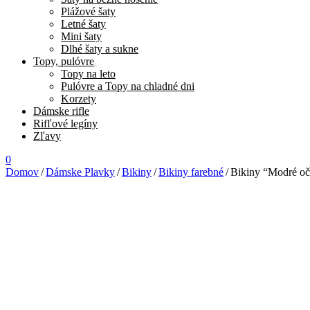
Plážové šaty
Letné šaty
Mini šaty
Dlhé šaty a sukne
Topy, pulóvre
Topy na leto
Pulóvre a Topy na chladné dni
Korzety
Dámske rifle
Rifľové legíny
Zľavy
0
Domov
/
Dámske Plavky
/
Bikiny
/
Bikiny farebné
/
Bikiny “Modré oč