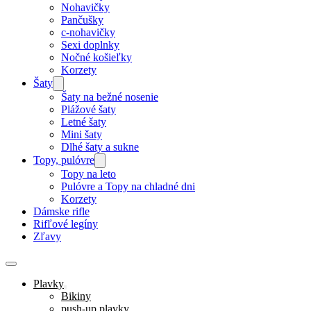
Nohavičky
Pančušky
c-nohavičky
Sexi doplnky
Nočné košieľky
Korzety
Šaty
Šaty na bežné nosenie
Plážové šaty
Letné šaty
Mini šaty
Dlhé šaty a sukne
Topy, pulóvre
Topy na leto
Pulóvre a Topy na chladné dni
Korzety
Dámske rifle
Rifľové legíny
Zľavy
Plavky
Bikiny
push-up plavky