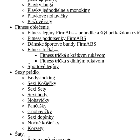
Plavky tangá
Plavky jednodielne a monokiny
Plavkové nohavičky
Plážové šaty
Fitness oblečenie
Fitness legíny FirmAbs – pohodlie a štýl pri každom cvič
Fitness podprsenky FirmABS
Dámske športové bundy FirmABS
Fitness tričká
Fitness tričká s krátkym rukávom
Fitness trička s dhlhým rukávom
Športové legíny
Sexy prádlo
Bodystocking
Sexi Košieľky
Sexi Sety
Sexi body
Nohavičky
Pančušky
c-nohavičky
Sexi doplnky
Nočné košieľky
Korzety
Šaty
Šaty na bežné nosenie