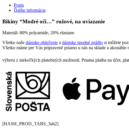
Popis
Ďalšie informácie
Bikiny “Modré oči…” ružové, na uviazanie
Materiál: 80% polyamide, 20% elastane
Všetko naše
dámske oblečenie
a
dámske spodné prádlo
si môžete poz
Všetko máme pre Vás pripravené priamo u nás na sklade a akonáhle n
výberu z niekoľkých platobných možností. Priama platba na účet, pla
[HASH_PROD_TABS_3ah2]
Bielo čierne bikiny s opaskom od Samegame