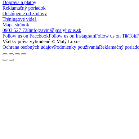
Doprava a platby
Reklamačný poriadok
Odstúpenie od zmluvy
Tréningové videá
Mapa stránok
0903 527 728
info(zavináč)malyluxus.sk
Follow us on Facebook
Follow us on Instagram
Follow us on TikTok
F
Všetky práva vyhradené © Malý Luxus
Ochrana osobných údajov
Podmienky používania
Reklamačný poriad