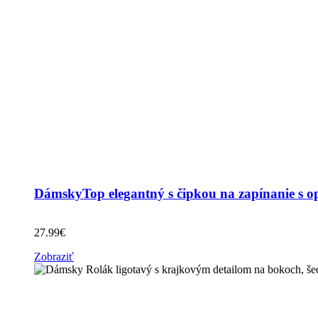
DámskyTop elegantný s čipkou na zapínanie s 
27.99
€
Zobraziť