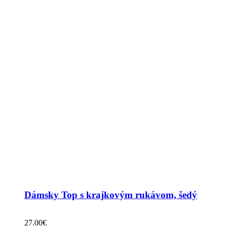
Dámsky Top s krajkovým rukávom, šedý
27.00
€