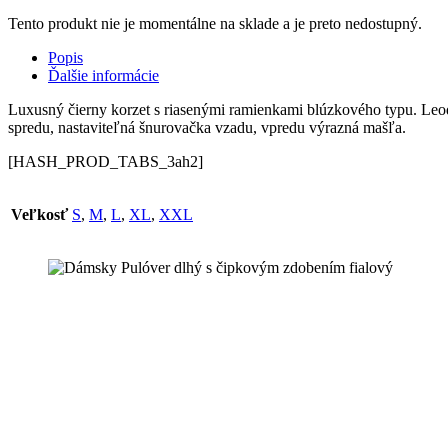
Tento produkt nie je momentálne na sklade a je preto nedostupný.
Popis
Ďalšie informácie
Luxusný čierny korzet s riasenými ramienkami blúzkového typu. Leod
spredu, nastaviteľná šnurovačka vzadu, vpredu výrazná mašľa.
[HASH_PROD_TABS_3ah2]
Veľkosť
S
,
M
,
L
,
XL
,
XXL