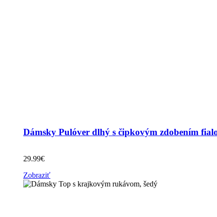
Dámsky Pulóver dlhý s čipkovým zdobením fial
29.99
€
Zobraziť