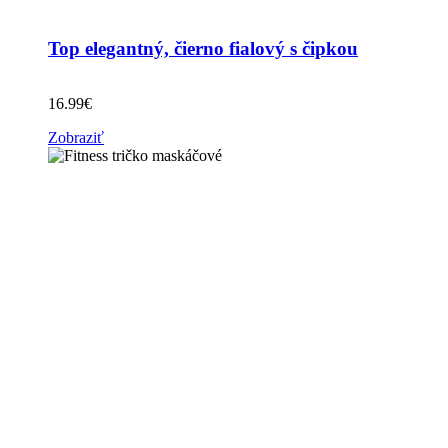
Top elegantný, čierno fialový s čipkou
16.99
€
Zobraziť